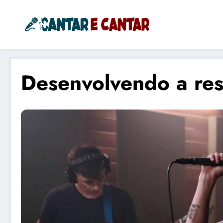
Pular
para
Cantar e 
o
Cantando a Vida!
conteúdo
Desenvolvendo a resi