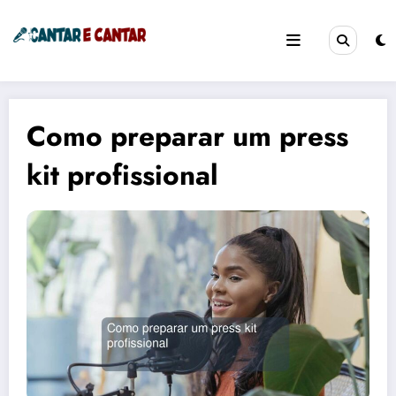
Pular
para
o
Cantar e Cantar
Cantando a Vida!
conteúdo
Como preparar um press
kit profissional