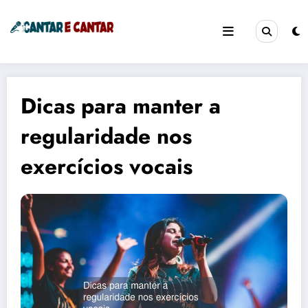
Pular
para
o
Cantar e Cantar
Cantando a Vida!
conteúdo
Dicas para manter a
regularidade nos
exercícios vocais